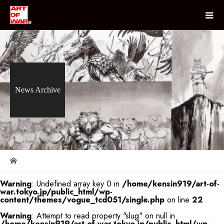
News Archive
Warning
: Undefined array key 0 in
/home/kensin919/art-of-
war.tokyo.jp/public_html/wp-
content/themes/vogue_tcd051/single.php
on line
22
Warning
: Attempt to read property "slug" on null in
/home/kensin919/art-of-war.tokyo.jp/public_html/wp-