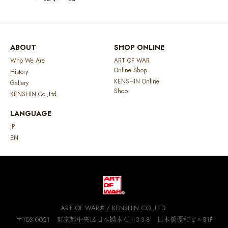
ABOUT
SHOP ONLINE
Who We Are
ART OF WAR
Online Shop
History
KENSHIN Online
Gallery
Shop
KENSHIN Co.,Ltd.
LANGUAGE
JP
EN
ART OF WAR® / KENSHIN CO.,LTD.
〒103-0021 東京都中央区日本橋本石町3-3-8 日本橋優和ビルB1F