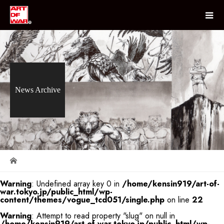
News Archive
Warning
: Undefined array key 0 in
/home/kensin919/art-of-
war.tokyo.jp/public_html/wp-
content/themes/vogue_tcd051/single.php
on line
22
Warning
: Attempt to read property "slug" on null in
/home/kensin919/art-of-war.tokyo.jp/public_html/wp-